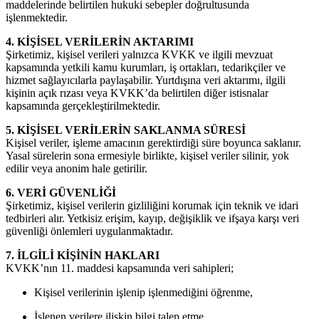
maddelerinde belirtilen hukuki sebepler doğrultusunda
işlenmektedir.
4. KİŞİSEL VERİLERİN AKTARIMI
Şirketimiz, kişisel verileri yalnızca KVKK ve ilgili mevzuat
kapsamında yetkili kamu kurumları, iş ortakları, tedarikçiler ve
hizmet sağlayıcılarla paylaşabilir. Yurtdışına veri aktarımı, ilgili
kişinin açık rızası veya KVKK’da belirtilen diğer istisnalar
kapsamında gerçekleştirilmektedir.
5. KİŞİSEL VERİLERİN SAKLANMA SÜRESİ
Kişisel veriler, işleme amacının gerektirdiği süre boyunca saklanır.
Yasal sürelerin sona ermesiyle birlikte, kişisel veriler silinir, yok
edilir veya anonim hale getirilir.
6. VERİ GÜVENLİĞİ
Şirketimiz, kişisel verilerin gizliliğini korumak için teknik ve idari
tedbirleri alır. Yetkisiz erişim, kayıp, değişiklik ve ifşaya karşı veri
güvenliği önlemleri uygulanmaktadır.
7. İLGİLİ KİŞİNİN HAKLARI
KVKK’nın 11. maddesi kapsamında veri sahipleri;
Kişisel verilerinin işlenip işlenmediğini öğrenme,
İşlenen verilere ilişkin bilgi talep etme,